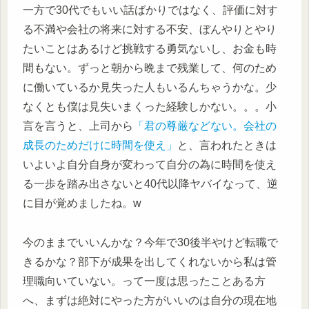
一方で30代でもいい話ばかりではなく、評価に対す
る不満や会社の将来に対する不安、ぼんやりとやり
たいことはあるけど挑戦する勇気ないし、お金も時
間もない。ずっと朝から晩まで残業して、何のため
に働いているか見失った人もいるんちゃうかな。少
なくとも僕は見失いまくった経験しかない。。。小
言を言うと、上司から
「君の尊厳などない。会社の
成長のためだけに時間を使え」
と、言われたときは
いよいよ自分自身が変わって自分の為に時間を使え
る一歩を踏み出さないと40代以降ヤバイなって、逆
に目が覚めましたね。w
今のままでいいんかな？今年で30後半やけど転職で
きるかな？部下が成果を出してくれないから私は管
理職向いていない。って一度は思ったことある方
へ、まずは絶対にやった方がいいのは自分の現在地