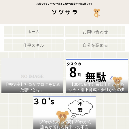
ホーム
お問い合わせ
仕事スキル
自分を高める
【30代/多忙】毎日上司からの
【初投稿】社畜がブログを始め
命令・部下育成・会社からの要
た想いとは。
求で疲弊してませんか。
【30代/将来に不安】30代から
誰もが感じる将来への不安