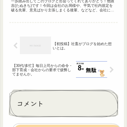
一歩踏み出してこのブログと出会ってくれてありがとう！他抜
吉(たぬきち)です！今回は会社のお局様や、平気で社内規定を
破る先輩、意見ばかり主張しまくる後輩、などなど、会社には
たくさん悩み事が尽きないと思うんやけど、30代になってくる
とある程度の...
【初投稿】社畜がブログを始めた想
いとは。
【30代/多忙】毎日上司からの命令・
部下育成・会社からの要求で疲弊し
てませんか。
コメント