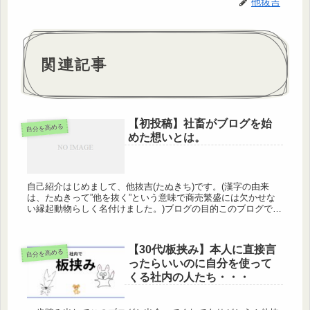
他抜吉
関連記事
【初投稿】社畜がブログを始
自分を高める
めた想いとは。
自己紹介はじめまして、他抜吉(たぬきち)です。(漢字の由来
は、たぬきって”他を抜く”という意味で商売繁盛には欠かせな
い縁起動物らしく名付けました。)ブログの目的このブログで
は、普段仕事をしていて、モチベーション上がらない時、仕事
やめたいな～...
【30代/板挟み】本人に直接言
自分を高める
ったらいいのに自分を使って
くる社内の人たち・・・