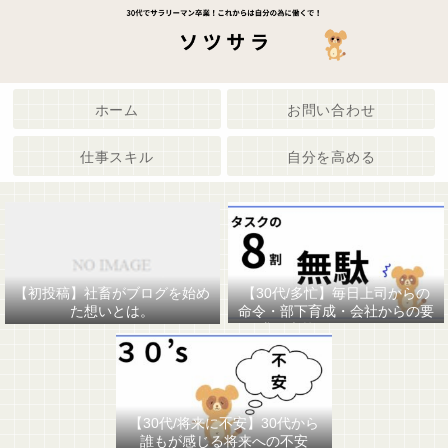
ホーム
お問い合わせ
仕事スキル
自分を高める
【30代/多忙】毎日上司からの
【初投稿】社畜がブログを始め
命令・部下育成・会社からの要
た想いとは。
求で疲弊してませんか。
【30代/将来に不安】30代から
誰もが感じる将来への不安